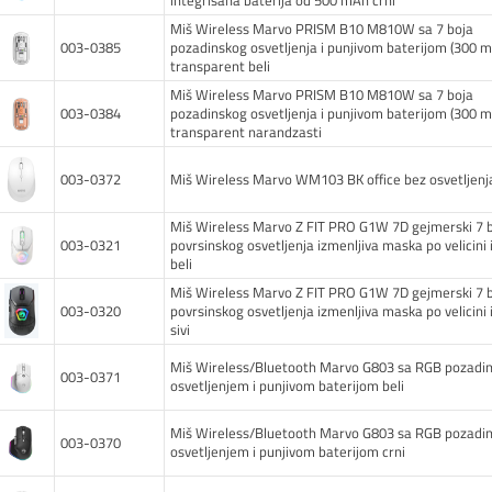
integrisana baterija od 500 mAh crni
Miš Wireless Marvo PRISM B10 M810W sa 7 boja
003-0385
pozadinskog osvetljenja i punjivom baterijom (300 
transparent beli
Miš Wireless Marvo PRISM B10 M810W sa 7 boja
003-0384
pozadinskog osvetljenja i punjivom baterijom (300 
transparent narandzasti
003-0372
Miš Wireless Marvo WM103 BK office bez osvetljenja
Miš Wireless Marvo Z FIT PRO G1W 7D gejmerski 7 
003-0321
povrsinskog osvetljenja izmenljiva maska po velicini i
beli
Miš Wireless Marvo Z FIT PRO G1W 7D gejmerski 7 
003-0320
povrsinskog osvetljenja izmenljiva maska po velicini i
sivi
Miš Wireless/Bluetooth Marvo G803 sa RGB pozadi
003-0371
osvetljenjem i punjivom baterijom beli
Miš Wireless/Bluetooth Marvo G803 sa RGB pozadi
003-0370
osvetljenjem i punjivom baterijom crni