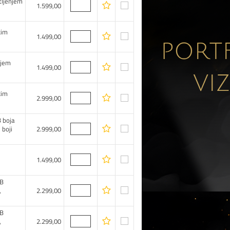
tljenjem
1.599,00
kim
1.499,00
njem
1.499,00
kim
2.999,00
 boja
 boji
2.999,00
1.499,00
GB
,
2.299,00
GB
,
2.299,00