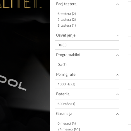
Broj tastera
6 tastera (2)
7 tastera (2)
8 tastera (1)
Osvetljenje
Da (5)
Programabilni
Da (3)
Polling rate
1000 Hz (2)
Baterija
600mAh (1)
Garancija
0 meseci (4)
24 meseci (41)