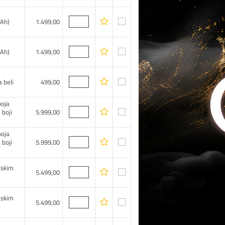
mAh)
1.499,00
mAh)
1.499,00
 beli
499,00
boja
 boji
5.999,00
boja
 boji
5.999,00
nskim
5.499,00
nskim
5.499,00