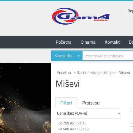
Reg
Početna
O nama
Kontakt
D
Kategorija...
Početna
›
Računarske periferije
›
Miševi
Miševi
Filteri
Proizvodi
Cena (bez PDV-a)
od 250 do 500 (1)
od 500 do 1.000 (9)