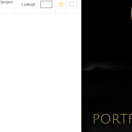
tljenjem
1.499,00