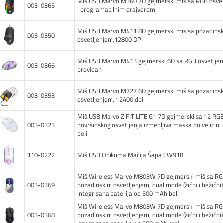
Miš USB Marvo M360 7D gejmerski miš sa RGB osve
003-0365
i programabilnim drajverom
Miš USB Marvo M411 8D gejmerski mis sa pozadins
003-0350
osvetljenjem,12800 DPI
Miš USB Marvo M413 gejmerski 6D sa RGB osvetlje
003-0366
providan
Miš USB Marvo M727 6D gejmerski miš sa pozadins
003-0353
osvetljenjem, 12400 dpi
Miš USB Marvo Z FIT LITE G1 7D gejmerski sa 12 RGB
003-0323
površinskog osvetljenja izmenljiva maska po velicini i
beli
110-0222
Miš USB Onikuma Mačija Šapa CW918
Miš Wireless Marvo M803W 7D gejmerski miš sa R
003-0369
pozadinskim osvetljenjem, dual mode (žični i bežični)
integrisana baterija od 500 mAh beli
Miš Wireless Marvo M803W 7D gejmerski miš sa R
003-0368
pozadinskim osvetljenjem, dual mode (žični i bežični)