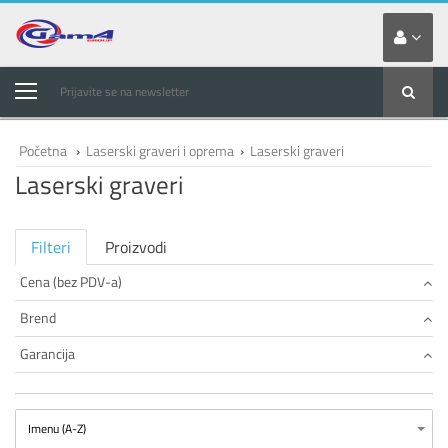
Prijavite se na newsletter
Početna
›
Laserski graveri i oprema
›
Laserski graveri
Laserski graveri
Filteri
Proizvodi
Cena (bez PDV-a)
Brend
Garancija
Imenu (A-Z)