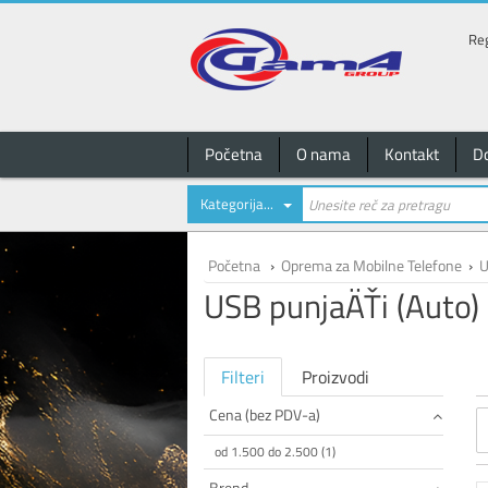
Reg
Početna
O nama
Kontakt
D
Kategorija...
Početna
›
Oprema za Mobilne Telefone
›
U
USB punjaÄŤi (Auto)
Filteri
Proizvodi
Cena (bez PDV-a)
od 1.500 do 2.500 (1)
Brend