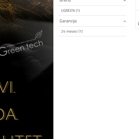
UGREEN (1)
Garancija
24 meseci (1)