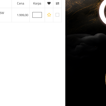
Cena
Korpa
.5W
1.999,00