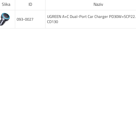
Slika
ID
Naziv
UGREEN A+C Dual-Port Car Charger PD30W+SCP22
093-0027
CD130