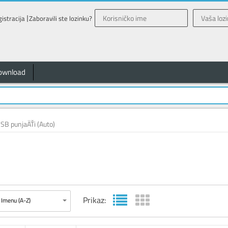
istracija
Zaboravili ste lozinku?
ownload
SB punjaÄŤi (Auto)
Prikaz:
Imenu (A-Z)