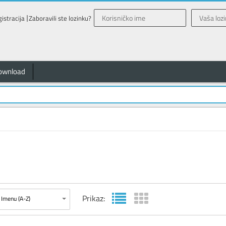
istracija
Zaboravili ste lozinku?
ownload
Prikaz:
Imenu (A-Z)