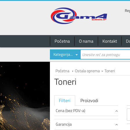
Reg
Početna
O nama
Kontakt
D
Kategorija...
Početna
›
Ostala oprema
›
Toneri
Toneri
Filteri
Proizvodi
Cena (bez PDV-a)
Garancija