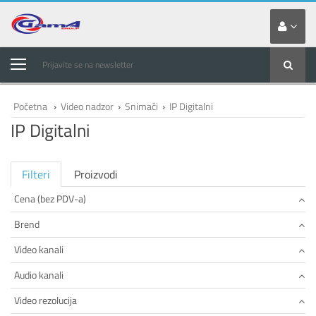
Prijavite se na newsletter
Početna
›
Video nadzor
›
Snimači
›
IP Digitalni
IP Digitalni
Filteri
Proizvodi
Cena (bez PDV-a)
Brend
Video kanali
Audio kanali
Video rezolucija