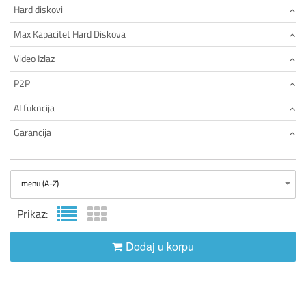
Hard diskovi
Max Kapacitet Hard Diskova
Video Izlaz
P2P
AI fukncija
Garancija
Imenu (A-Z)
Prikaz:
Dodaj u korpu