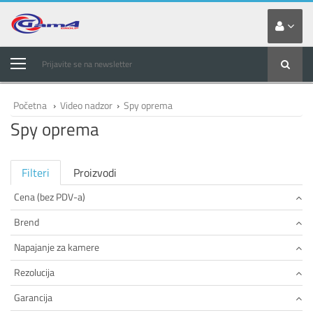
Prijavite se na newsletter
Početna
›
Video nadzor
›
Spy oprema
Spy oprema
Filteri
Proizvodi
Cena (bez PDV-a)
Brend
Napajanje za kamere
Rezolucija
Garancija