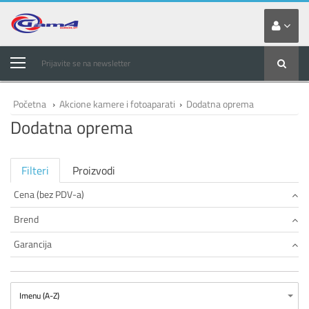
Prijavite se na newsletter
Početna
›
Akcione kamere i fotoaparati
›
Dodatna oprema
Dodatna oprema
Filteri
Proizvodi
Cena (bez PDV-a)
Brend
Garancija
Imenu (A-Z)