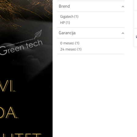
Brend
Gigatech (1)
HP (1)
Garancija
0 meseci (1)
24 meseci (1)