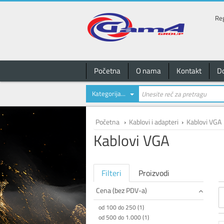
Reg
Početna
O nama
Kontakt
D
Kategorija...
Početna
›
Kablovi i adapteri
›
Kablovi VGA
Kablovi VGA
Filteri
Proizvodi
Cena (bez PDV-a)
od 100 do 250 (1)
od 500 do 1.000 (1)