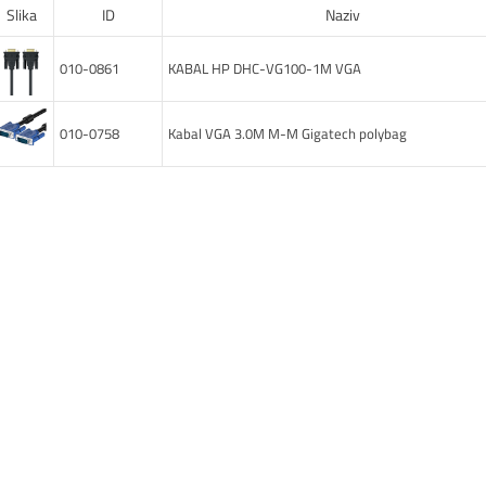
Slika
ID
Naziv
010-0861
KABAL HP DHC-VG100-1M VGA
010-0758
Kabal VGA 3.0M M-M Gigatech polybag